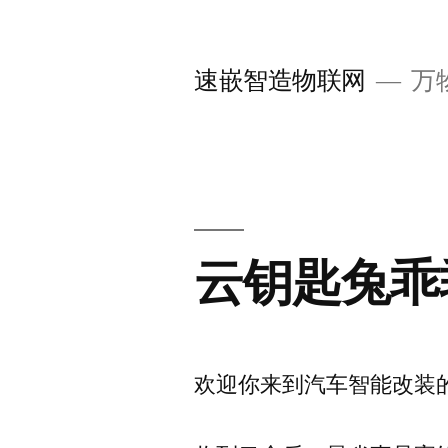
跳
至
速嵌智造物联网
万
内
容
云钥匙兔乖
欢迎你来到汽车智能改装