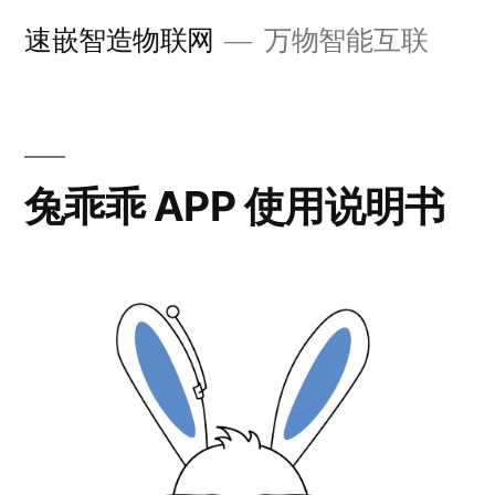
跳
速嵌智造物联网
万物智能互联
至
内
容
兔乖乖 APP 使用说明书