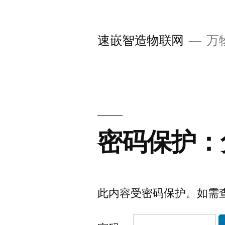
跳
至
速嵌智造物联网
万
内
容
密码保护：
此内容受密码保护。如需