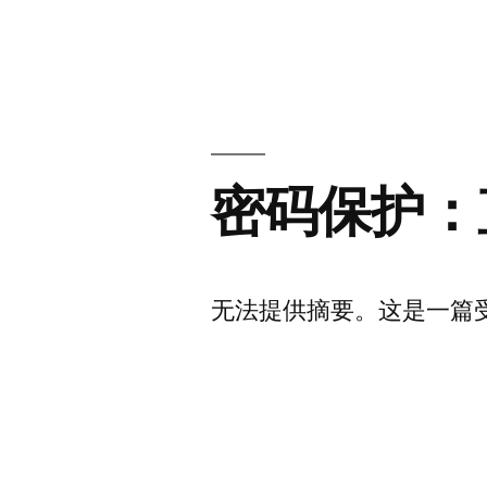
直
播
间
搭
密码保护：
建”
无法提供摘要。这是一篇