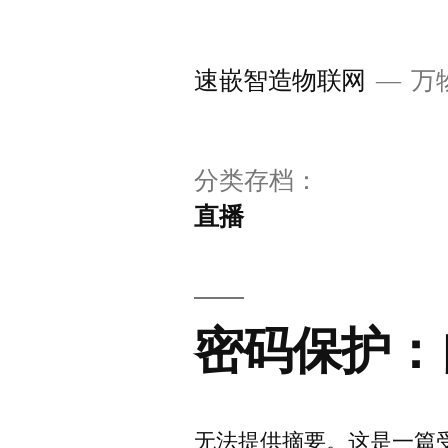
跳
至
速嵌智造物联网
万
内
容
分类存档：
直播
密码保护：
无法提供摘要。这是一篇